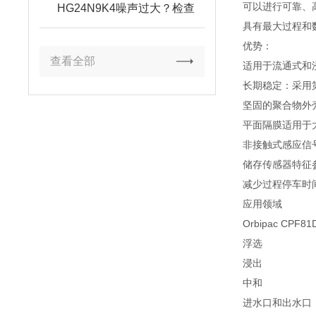
可以进行可靠、高
HG24N9K4噪声过大？检查
A/B口背压与消音器配置
具有最大过程和
优势：
查看全部
适用于流通式和
长期稳定：采用第
坚固的聚合物外
平面隔膜适用于
非接触式感应信
储存传感器特征
减少过程停车时
应用领域
Orbipac 
浮选
浸出
中和
进水口和出水口