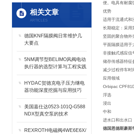
便。电具有耐腐
相关文章
优势
适用于流通式和
ARTICLES
长期稳定：采用第
德国KNF隔膜阀日常维护几
坚固的聚合物外
大要点
平面隔膜适用于
非接触式感应信
5NM调节型BELIMO风阀电动
储存传感器特征
执行器的选型计算与工程实践
减少过程停车时
应用领域
HYDAC贺德克电子压力继电
Orbipac 
器功能深度挖掘与应用技巧
浮选
浸出
美国嘉仕达0523-101Q-G588
中和
NDX型真空泵的技术
进水口和出水口
德国恩德斯豪斯带护
REXROTH电磁阀4WE6E6X/