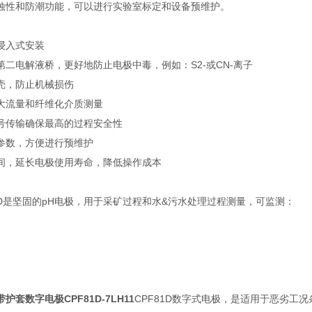
蚀性和防潮功能，可以进行实验室标定和设备预维护。
浸入式安装
二电解液桥，更好地防止电极中毒，例如：S2-或CN-离子
壳，防止机械损伤
大流量和纤维化介质测量
号传输确保最高的过程安全性
参数，方便进行预维护
间，延长电极使用寿命，降低操作成本
CPF81D是坚固的pH电极，用于采矿过程和水&污水处理过程测量，可监测：
套数字电极CPF81D-7LH11
CPF81D数字式电极，是适用于恶劣工