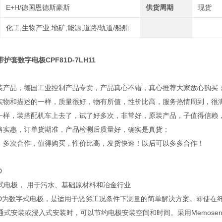
E+H/德国恩德斯豪斯
供货周期
现货
化工,生物产业,地矿,能源,道路/轨道/船舶
套数字电极CPF81D-7LH11
原装产品，德国工业控制产品专卖，产品真心不错，真心推荐大家放心购买
，实物和描述的一样，质量很好，物有所值，性价比高，服务热情周到，很
不一样，装搭配机车上去了，试了好多次，非常好，原装产品，子值得信赖
价格实惠，订单货期准，产品检测后质量好，确实是真货；
错，多次合作，值得购买，性价比高，发货快速！以后可以多多合作！
D
一体式电极， 用于污水、基础原材料和冶金行业
CPF81D为数字式电极，是适用于恶劣工况条件下测量的简单解决方案。即
式安装或浸入式安装时，可以节约电极安装空间和时间。采用Memosen