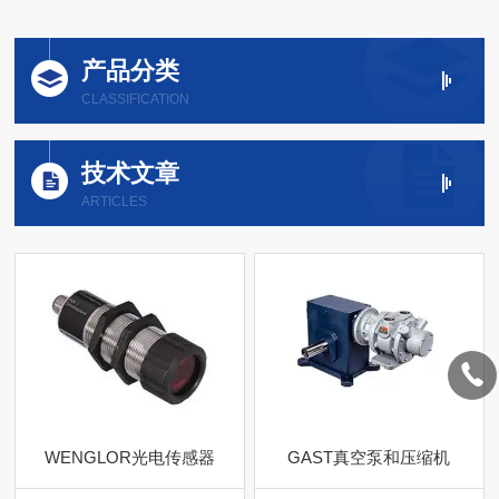
产品分类
CLASSIFICATION
技术文章
ARTICLES
WENGLOR光电传感器
GAST真空泵和压缩机