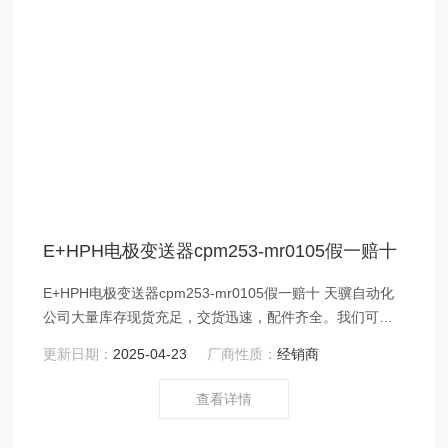
E+HPH电极变送器cpm253-mr0105假一赔十
E+HPH电极变送器cpm253-mr0105假一赔十 天骥自动化
公司大量库存现货充足，交货迅速，配件齐全。我们可随
时应客户要求，24h免费为用户提供中英文资料，远程安装
更新日期：
2025-04-23
厂商性质：
经销商
调试指导服务。
查看详情