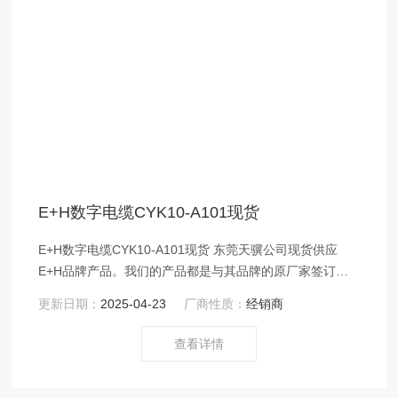
E+H数字电缆CYK10-A101现货
E+H数字电缆CYK10-A101现货 东莞天骥公司现货供应
E+H品牌产品。我们的产品都是与其品牌的原厂家签订合
作合同，保证所有产品都是*原厂到您的手上，我们的产品
更新日期：
2025-04-23
厂商性质：
经销商
zui长的可以保修一年以上到两年左右，即使是过了保质
期，我们也会积极配合帮助用户解决问题！我们也许价格
查看详情
不是*的，但一定是的。