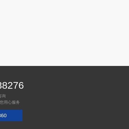
38276
咨询
您用心服务
360