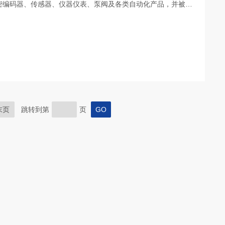
密编码器、传感器、仪器仪表、泵阀及各类自动化产品，并被广
、轨道交通等众多行业的*重点企业
末页
跳转到第
页