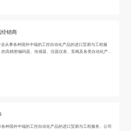
区域经销商
域经销商 专业从事各种国外中端的工控自动化产品的进口贸易与工程服
 的高精密编码器、传感器、仪器仪表、泵阀及各类自动化产
矿山、港口、轨道交通等众多行业的*重点企业。公司实行严格
构清晰，分工明确
6
 专业从事各种国外中端的工控自动化产品的进口贸易与工程服务。公司