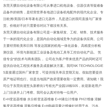
东莞天骥自动化设备有限公司从事进口机电设备、仪器仪表等疑难备
品备件的销售，是经营世界各地进口设备机电配件的现代化企业。专
注欧洲/美国/日本等著名进口元器件，凡是进口的我司直接与厂家拿
货。价格好不好只需要你对比下都没有关系。
东莞天骥自动化设备有限公司是一家集研发、工程、销售、技术服务
于一体的现代化企业，是国内自动化领域竞争力的设备供应商。公司
主要经营欧美和日韩 等发达国家的机电一体化设备、高精度分析检
测仪器、环境与新能源工业设备及电动工具等工控自动化产品。 凭
借专业*的技术与商务团队， 公司在为客户带来优质产品的同时还可
提供自动化工程技术服务及成套解决方案。我司NK TECHNOLOGIE
S直接通过国外厂家拿货，可提供报关单且货期又短。假如您要提供
原产地证明也行。但是当地国产政府需要收取一定费用。请知晓！我
司位于东莞街道堑头新桥街1号裕光产业园18栋505，欢迎新老用户
上门洽谈并上门考察。我司会认真对待每一位用户。
E+H变送器维修 水分析变送器维修 E+H液位计维修 PH计维修 溶解
氧变送器维修 溶氧仪维修 E+H电磁流量计维修针对用于水、污水、