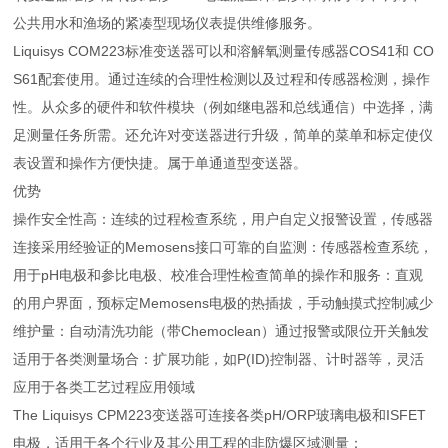
公共用水和渔场的紧凑型现场仪表提供维修服务。
Liquisys COM223标准变送器可以和溶解氧测量传感器COS41和 CO
S61配套使用。通过连续的合理性检测以及过程和传感器检测，操作
性。从众多的硬件和软件模块（例如继电器和总线通信）中选择，满
足测量任务所需。还允许对变送器进行升级，简单的菜单和标定使仪
表设置和操作方便快捷。属于单通道型变送器。
优势
操作安全性高：连续的过程检查系统，用户自定义报警设置，传感器
连接采用经验证的Memosens接口可靠的自监测：传感器检查系统，
用于pH电极和参比电极、校准合理性检查简单的操作和服务：直观
的用户界面，预标定Memosens电极的热插拔，手动触摸式控制减少
维护量：自动清洗功能（带Chemoclean）通过报警或限位开关触发
适用于各类测量场合：扩展功能，如P(ID)控制器、计时器等，灵活
应用于各类工艺过程应用领域
The Liquisys CPM223变送器可连接各类pH/ORP玻璃电极和ISFET
电极，适用于各个行业及其公用工程的非防爆区域测量：