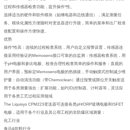
过程和传感器检查功能，提升操作*性。
选择适当的硬件和软件模块（如继电器和总线通信），满足测量任
务。模块化属性方便随时对变送器进行升级，简单的菜单和出厂校准
使配置和操作方便快捷。
优势
操作*性高：连续的过程检查系统，用户自定义报警设置，传感器连
接采用经验证的Memosens接口可靠的自监测：传感器检查系统，用
于pH电极和参比电极、校准合理性检查简单的操作和服务：直观的
用户界面，预标定Memosens电极的热插拔，手动触摸式控制减少维
护量：自动清洗功能（带Chemoclean）通过报警或限位开关触发适
用于各类测量场合：扩展功能，如P(ID)控制器、计时器等，灵活应
用于各类工艺过程应用领域
The Liquisys CPM223变送器可连接各类pH/ORP玻璃电极和ISFET
电极，适用于各个行业及其公用工程的非防爆区域测量：
化工行业
食品&饮料行业