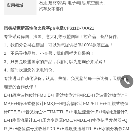
石油,建材/家具,电子/电池,航空航天,
应用领域
汽车及零部件
恩德斯豪斯高性价比数字ph电极CPS11D-7AA21
专业采购德国、法国、意大利等欧盟国家工控产品、备品备件。
1、我们分公司在德国，可以为您提供提供100%原装正品！
2、不易寻找品牌、小金额，我们同样为您采购！
3、只要是欧盟国家的产品，我们可以为您询价并采购！
4、随时欢迎您的来电询价。
专注进口自动化设备，认真、热情、负责您的每一份询价，天骥是您
理想的合作伙伴！
E+H超声波物位计FMU,E+H雷达物位计FMR,E+H导波雷达物位计F
MP,E+H静压式物位计FMX,E+H电容物位计FMI/FTI,E+H阻旋式物位
计FTE,E+H音叉物位计FTM/FTL,E+H电磁流量计,E+H涡街流量计7,
E+H质量流量计,E+H压力变送器PMC/PMD,E+H物位信号发射器FQ
R ,E+H物位信号接收器FDR,E+H温度变送器TR ,E+H水质分析仪CM