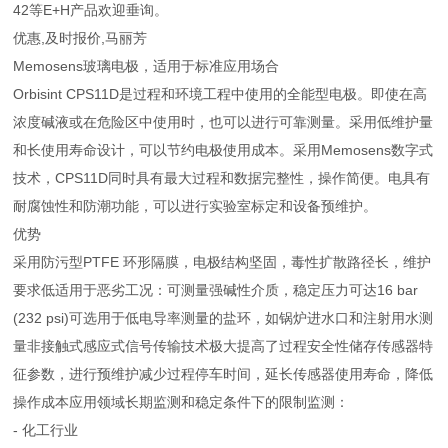
42等E+H产品欢迎垂询。
优惠,及时报价,马丽芳
Memosens玻璃电极，适用于标准应用场合
Orbisint CPS11D是过程和环境工程中使用的全能型电极。即使在高
浓度碱液或在危险区中使用时，也可以进行可靠测量。采用低维护量
和长使用寿命设计，可以节约电极使用成本。采用Memosens数字式
技术，CPS11D同时具有最大过程和数据完整性，操作简便。电具有
耐腐蚀性和防潮功能，可以进行实验室标定和设备预维护。
优势
采用防污型PTFE 环形隔膜，电极结构坚固，毒性扩散路径长，维护
要求低适用于恶劣工况：可测量强碱性介质，稳定压力可达16 bar
(232 psi)可选用于低电导率测量的盐环，如锅炉进水口和注射用水测
量非接触式感应式信号传输技术极大提高了过程安全性储存传感器特
征参数，进行预维护减少过程停车时间，延长传感器使用寿命，降低
操作成本应用领域长期监测和稳定条件下的限制监测：
- 化工行业