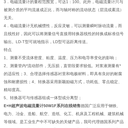
3．电磁流量计的量程范围宽，可达1：100。此外，电磁流量计只与
被测介质的平均流速成正比，而与轴对称的流动状态（层流或紊流）
无关。
4．电磁流量计无机械惯性，反应灵敏，可以测量瞬时脉动流量，而
且线性好，因此可以将测量信号直接用转换器线性的转换成标准信号
输出。LD-T型可就地指示，LD型可远距离传送。
特点
1、测量不受流体密度、粘度、温度、压力和电导率变化的影响；
2、测量管内*流动部件，无压损，直管段要求较低。对浆液测量有*
的适应性；3、合理选择传感器衬里和电极材料，即具有良好的耐腐
蚀和耐磨损性；4、转换器采用新颖励磁方式，功耗低、零点稳定、
精却度高。
5、转换器可与传感器组成一体型或分离型；
E+H超声波电磁流量计50W1F系列在线销售
德国广泛应用于钢铁、
电力、冶金、造船、航空、造纸、化工、机床及工程机械、建筑机械
等领域。是工业生产中不可缺失的关键产品，我司代理德国系列产品