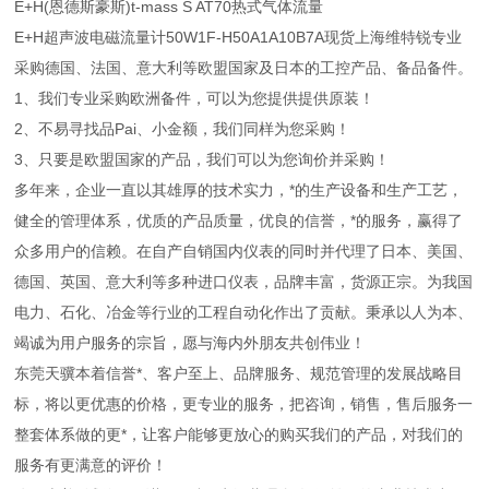
E+H(恩德斯豪斯)t-mass S AT70热式气体流量
E+H超声波电磁流量计50W1F-H50A1A10B7A现货上海维特锐专业
采购德国、法国、意大利等欧盟国家及日本的工控产品、备品备件。
1、我们专业采购欧洲备件，可以为您提供提供原装！
2、不易寻找品Pai、小金额，我们同样为您采购！
3、只要是欧盟国家的产品，我们可以为您询价并采购！
多年来，企业一直以其雄厚的技术实力，*的生产设备和生产工艺，
健全的管理体系，优质的产品质量，优良的信誉，*的服务，赢得了
众多用户的信赖。在自产自销国内仪表的同时并代理了日本、美国、
德国、英国、意大利等多种进口仪表，品牌丰富，货源正宗。为我国
电力、石化、冶金等行业的工程自动化作出了贡献。秉承以人为本、
竭诚为用户服务的宗旨，愿与海内外朋友共创伟业！
东莞天骥本着信誉*、客户至上、品牌服务、规范管理的发展战略目
标，将以更优惠的价格，更专业的服务，把咨询，销售，售后服务一
整套体系做的更*，让客户能够更放心的购买我们的产品，对我们的
服务有更满意的评价！