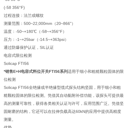
(-58 356°F)
过程连接：法兰或螺纹
测量范围：500~22,000mm（20~866"）
温度：-50~+180℃（-58~+356°F）
压力：-1~+25bar（-14.5~+363psi）
通过防爆保护认证，SIL认证
电容式限位检测
Solicap FTI56
*销售E+H电容式料位开关FTI56系列
适用于细小和粗糙颗粒固体的限
位检测
Solicap FTI56全绝缘或半绝缘型缆式探头结构坚固，用于细小和粗
糙颗粒固体的限位检测。凭借其自动黏附补偿功能，该探头可提供最
高的测量可靠性，获得各类相关认证与许可，应用范围广泛。凭借坚
固耐磨的结构，它还可以在拉伸负载高达60kN的应用中提供高精度
测量。
优势