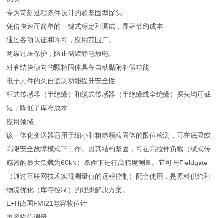
专为苛刻过程条件设计的超坚固型探头
凭借快速而简单的一键式标定和调试，显著节约成本
通过各项认证和许可，应用范围广。
两级过压保护，防止储罐静电放电。
对有结块倾向的颗粒固体具备自动黏附补偿功能
电子元件的久自监测功能提升安全性
杆式传感器（半绝缘）和缆式传感器（半绝缘或全绝缘）探头均可截
短，降低了库存成本
应用领域
该一体化变送器适用于细小和粗糙颗粒固体的限位检测，可在底限或
高限安全故障模式下工作。因其结构坚固，可在高拉伸负载（缆式传
感器的最大负载为60kN）条件下进行高精度测量。它可与Fieldgate
（通过互联网技术实现测量值的远程控制）配套使用，是原料供给和
物流优化（库存控制）的理想解决方案。
E+H德国FMI21电容物位计
电容物位测量