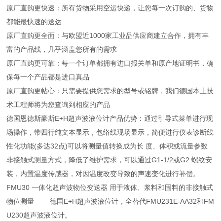
原厂直购更快速：所有货物采用空运快递，让您每一次订购的、货物
都能最快速的送达
原厂直购更全面：与欧盟近1000家工业品供应商建立合作，拥有丰
富的产品线，几乎涵盖您所有的需求
原厂直购更可靠：每一个订单都拥有进口报关单和原产地证明书，确
保每一个产品都是进口真品
原厂直购更帖心：只需要提供您需求的型号或铭牌，我们德国本土技
术工程师将为您查询到相应的产品
德国恩德斯豪斯E+H超声波液位计产品优势：通过引导式菜单进行现
场操作，带四行纯文本显示，包络线现场显示，简便进行仪表诊断线
性化功能(多达32点)可以将测量值转换成为长 度、体积或流量参数
非接触式测量方式，降低了维护需求，可以通过G1-1/2或G2 螺纹安
装，内置温度传感器，对因温度改变导致的声速变化进行补偿。
FMU30 一体化超声波物位变送器 用于液体、浆料和固料的非接触式
物位测量 ——德国E+H超声波液位计，全替代FMU231E-AA32和FM
U230超声波液位计。