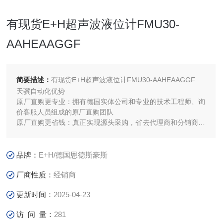
有现货E+H超声波液位计FMU30-
AAHEAAGGF
简要描述：
有现货E+H超声波液位计FMU30-AAHEAAGGF
天骥自动化优势
原厂直购更专业：拥有德国实体公司和专业的技术工程师、询
价客服人员组成的原厂直购团队
原厂直购更省钱：真正实现源头采购，省去代理商和分销商，
没有中间环节，做到优质平价
原厂直购更快速：所有货物采用空运快递，让您每一次订购
的、货物都能最快速的送达
品牌：
E+H/德国恩德斯豪斯
厂商性质：
经销商
更新时间：
2025-04-23
访 问 量：
281