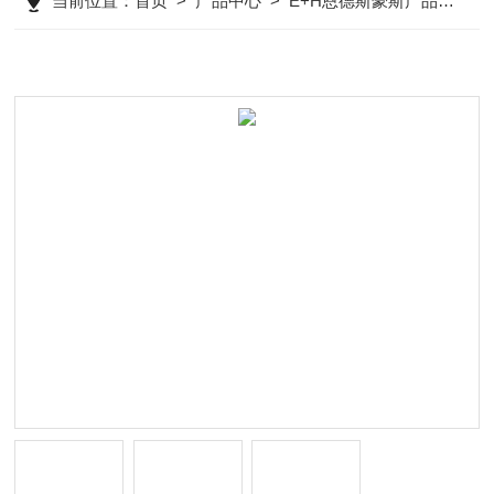
当前位置：
首页
>
产品中心
>
E+H恩德斯豪斯产品
>
E