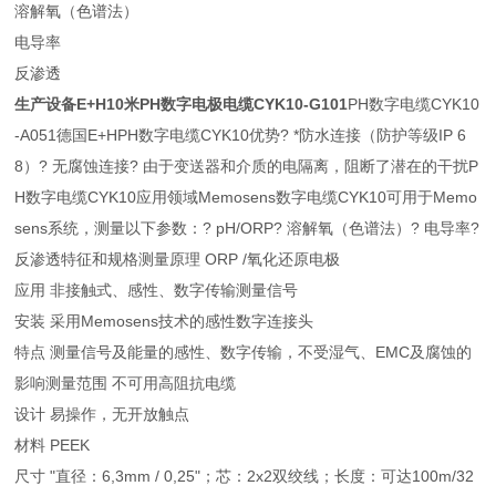
溶解氧（色谱法）
电导率
反渗透
生产设备E+H10米PH数字电极电缆CYK10-G101
PH数字电缆CYK10
-A051德国E+HPH数字电缆CYK10优势? *防水连接（防护等级IP 6
8）? 无腐蚀连接? 由于变送器和介质的电隔离，阻断了潜在的干扰P
H数字电缆CYK10应用领域Memosens数字电缆CYK10可用于Memo
sens系统，测量以下参数：? pH/ORP? 溶解氧（色谱法）? 电导率?
反渗透特征和规格测量原理 ORP /氧化还原电极
应用 非接触式、感性、数字传输测量信号
安装 采用Memosens技术的感性数字连接头
特点 测量信号及能量的感性、数字传输，不受湿气、EMC及腐蚀的
影响测量范围 不可用高阻抗电缆
设计 易操作，无开放触点
材料 PEEK
尺寸 "直径：6,3mm / 0,25"；芯：2x2双绞线；长度：可达100m/32