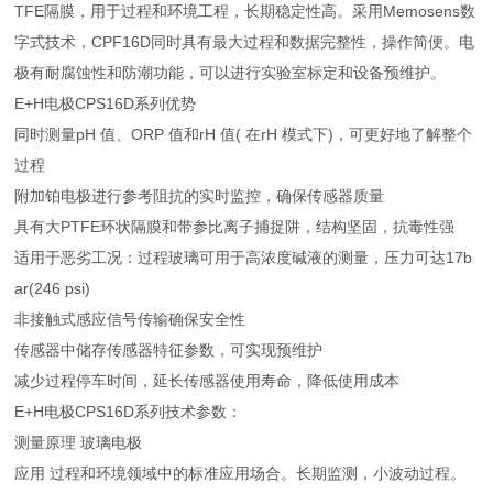
TFE隔膜，用于过程和环境工程，长期稳定性高。采用Memosens数
字式技术，CPF16D同时具有最大过程和数据完整性，操作简便。电
极有耐腐蚀性和防潮功能，可以进行实验室标定和设备预维护。
E+H电极CPS16D系列优势
同时测量pH 值、ORP 值和rH 值( 在rH 模式下)，可更好地了解整个
过程
附加铂电极进行参考阻抗的实时监控，确保传感器质量
具有大PTFE环状隔膜和带参比离子捕捉阱，结构坚固，抗毒性强
适用于恶劣工况：过程玻璃可用于高浓度碱液的测量，压力可达17b
ar(246 psi)
非接触式感应信号传输确保安全性
传感器中储存传感器特征参数，可实现预维护
减少过程停车时间，延长传感器使用寿命，降低使用成本
E+H电极CPS16D系列技术参数：
测量原理 玻璃电极
应用 过程和环境领域中的标准应用场合。长期监测，小波动过程。