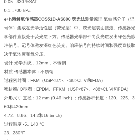
0.05...330 %SAT
0.1...700 hPa
e+h溶解氧传感器COS51D-AS800 荧光法
测量原理 氧敏感分子（记
号体）集成在光学活性层（荧光层）中。荧光层表面接液。传感器光
学部件直接处于荧光层下方。传感器光学部件向荧光层发出绿色光脉
冲信号。记号体激发深红色荧光。响应信号的持续时间和强度直接取
决于氧浓度和氧分压。
设计 光学系统，12mm，不锈钢
材质 传感器本体：不锈钢
过程密封圈：FKM（USP<87>、<88>Cl. VI和FDA）
密封圈/ O型圈：EPDM、FFKM（USP<87>、<88>Cl. VI和FDA）
外形尺寸 直径：12 mm (0.46 inch) ；传感器杆长度：120、225、3
60和420mm
4.72、8.86、14.2和16.5inch)
过程温度 -5...140 °C
23...280°F