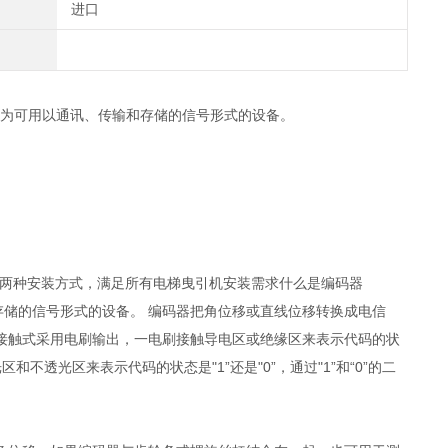
进口
为可用以通讯、传输和存储的信号形式的设备。
***两种安装方式，满足所有电梯曳引机安装需求什么是编码器
和存储的信号形式的设备。 编码器把角位移或直线位移转换成电信
接触式采用电刷输出，一电刷接触导电区或绝缘区来表示代码的状
不透光区来表示代码的状态是"1”还是"0”，通过"1”和“0”的二