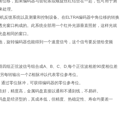
角位移，如果编码器与齿轮条或螺旋丝杠结合在一起，也可用于测
来处理。
机反馈系统以及测量和控制设备。在ELTRA编码器中角位移的转换
透光窗口构成的。此系统全部用一个红外光源垂直照射，这样光就
光盘相同的窗口。
地，旋转编码器也能得到一个速度信号，这个信号要反馈给变频
组正弦波信号组合成A、B、C、D,每个正弦波相差90度相位差
；另每转输出一个Z相脉冲以代表零位参考位。
转，通过零位脉冲，可获得编码器的零位参考位。
性好，精度高，金属码盘直接以通和不通刻线，不易碎。
码盘是经济型的，其成本低，但精度、热稳定性、寿命均要差一