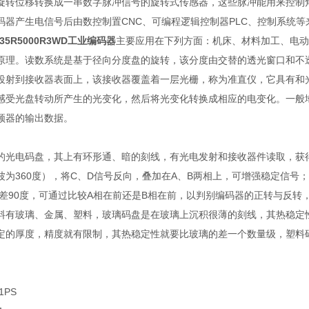
旋转位移转换成一串数字脉冲信号的旋转式传感器，这些脉冲能用来控制
码器产生电信号后由数控制置CNC、可编程逻辑控制器PLC、控制系统等
5R5000R3WD工业编码器
主要应用在下列方面：机床、材料加工、电动
原理。读数系统是基于径向分度盘的旋转，该分度由交替的透光窗口和不
投射到接收器表面上，该接收器覆盖着一层光栅，称为准直仪，它具有和
感受光盘转动所产生的光变化，然后将光变化转换成相应的电变化。一般
频器的输出数据。
的光电码盘，其上有环形通、暗的刻线，有光电发射和接收器件读取，获得四
波为360度），将C、D信号反向，叠加在A、B两相上，可增强稳定信号
相差90度，可通过比较A相在前还是B相在前，以判别编码器的正转与反
料有玻璃、金属、塑料，玻璃码盘是在玻璃上沉积很薄的刻线，其热稳定
定的厚度，精度就有限制，其热稳定性就要比玻璃的差一个数量级，塑料
1PS