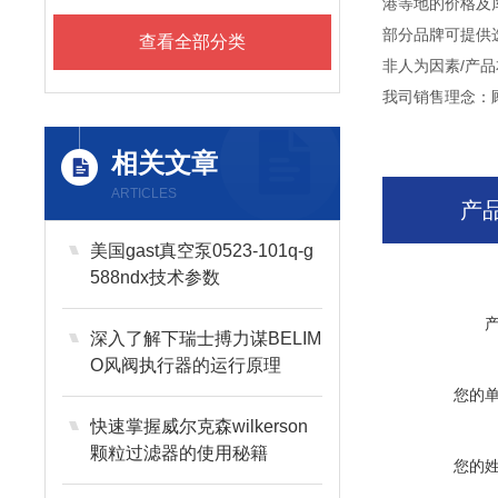
港等地的价格及
部分品牌可提供
查看全部分类
非人为因素/产
我司销售理念：
相关文章
ARTICLES
产
美国gast真空泵0523-101q-g
588ndx技术参数
深入了解下瑞士搏力谋BELIM
O风阀执行器的运行原理
您的
快速掌握威尔克森wilkerson
颗粒过滤器的使用秘籍
您的