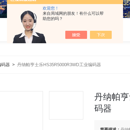
欢迎您！
来自局域网的朋友！有什么可以帮
助您的吗？
r编码器
>
丹纳帕亨士乐HS35R5000R3WD工业编码器
丹纳帕亨士
码器
简要描述：
丹纳