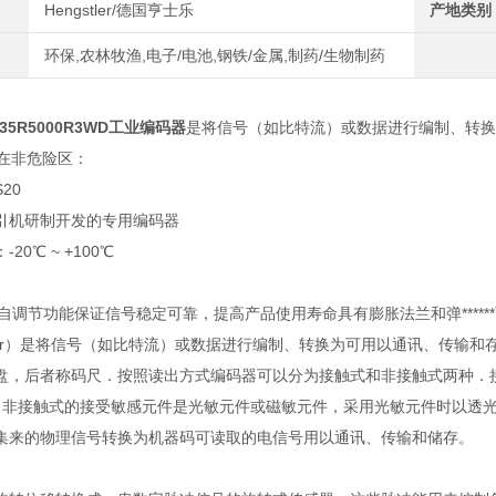
Hengstler/德国亨士乐
产地类别
环保,农林牧渔,电子/电池,钢铁/金属,制药/生物制药
5R5000R3WD工业编码器
是将信号（如比特流）或数据进行编制、转换
装在非危险区：
20
引机研制开发的专用编码器
0℃ ~ +100℃
源自调节功能保证信号稳定可靠，提高产品使用寿命具有膨胀法兰和弹***
oder）是将信号（如比特流）或数据进行编制、转换为可用以通讯、传输
盘，后者称码尺．按照读出方式编码器可以分为接触式和非接触式两种．
0”；非接触式的接受敏感元件是光敏元件或磁敏元件，采用光敏元件时以透光区和
集来的物理信号转换为机器码可读取的电信号用以通讯、传输和储存。