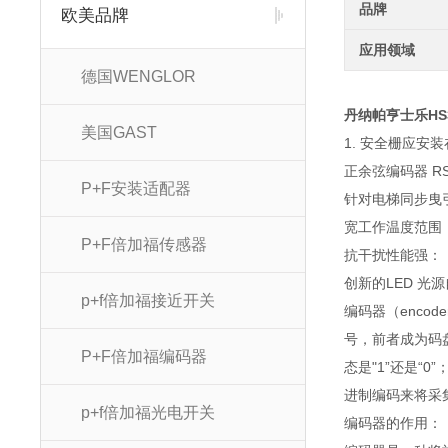
品牌
欧美品牌
应用领域
德国WENGLOR
丹纳帕亨士乐HS3
美国GAST
1. 安全栅应安
正余弦编码器 RS
P+F安装适配器
针对电梯同步曳
宽工作温度范围：-2
P+F倍加福传感器
抗干扰性能强：
创新的LED 光
p+f倍加福接近开关
编码器（enc
号，前者成为码
P+F倍加福编码器
态是"1”还是“
进制编码来将采
p+f倍加福光电开关
编码器的作用：