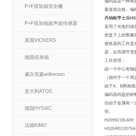
编码器是一种将
P+F倍加福安全栅
量直线位移。编
丹纳帕亨士乐HS3
P+F倍加福超声波传感器
采用了光电扫描
把盘子上的图像
美国VICKERS
接收器的工作是
器，从而调节变
德国倍加福
工作原理：
由一个中心有轴
威尔克森wilkerson
（相对于一个周
由于A、B两相
意大利ATOS
编码器码盘的材
但由于金属有一
德国HYDAC
些。
H209921B-600
法国KIMO
HS35R012075A