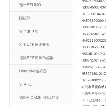
HA52525000C0
瑞士BELIMO
HS35R5000R3
H23250010404
隔膜阀
HA5251000064
HS35R0120755
安全继电器
HS35N20489W
HA6252500023
STEUTE拉线开关
HS35R0500D31
HSD351024PA7
德国EGE流量传感器
HS35N10249
HR5261024A34
Hengstler编码器
H5820480101X
H23204802253
STAHL
东莞市天骥自动
于为客户专业化服
德国RICKMEIER齿轮泵
LE（巴士德）、