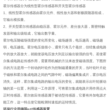
霍尔传感器分为线性型霍尔传感器和开关型霍尔传感器
1、线性型霍尔传感器由霍尔元件、线性放大器和射极跟随器组成，
它输出模拟量。
2、开关型霍尔传感器由稳压器、霍尔元件、差分放大器，斯密特触
发器和输出级组成，它输出数字量。
霍尔电压随磁场强度的变化而变化，磁场越强，电压越高，磁场越
弱，电压越低。霍尔电压值很小，通常只有几个毫伏，但经集成电路
中的放大器放大，就能使该电压放大到足以输出较强的信号。若使霍
尔集成电路起传感作用，需要用机械的方法来改变磁场强度。下图所
示的方法是用一个转动的叶轮作为控制磁通量的开关，当叶轮叶片处
于磁铁和霍尔集成电路之间的气隙中时，磁场偏离集成片，霍尔电压
消失。这样，霍尔集成电路的输出电压的变化，就能表示出叶轮驱动
轴的某一位置，利用这一工作原理，可将霍尔集成电路片用作用点火
正时传感器。霍尔效应传感器属于被动型传感器，它要有外加电源才
能工作，这一特点使它能检测转速低的运转情况。
环保行业用德国p+f传感器装置