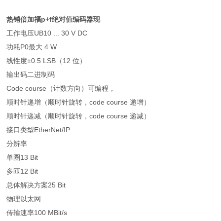
热销倍加福p+f绝对值编码器现
工作电压
UB
10 ... 30 V DC
功耗
P0
最大 4 W
线性度
±0.5 LSB（12 位）
输出码
二进制码
Code course（计数方向）
可编程，
顺时针递增（顺时针旋转，code course 递增）
顺时针递减（顺时针旋转，code course 递减）
接口类型
EtherNet/IP
分辨率
单圈
13 Bit
多匝
12 Bit
总体解决方案
25 Bit
物理
以太网
传输速率
100 MBit/s