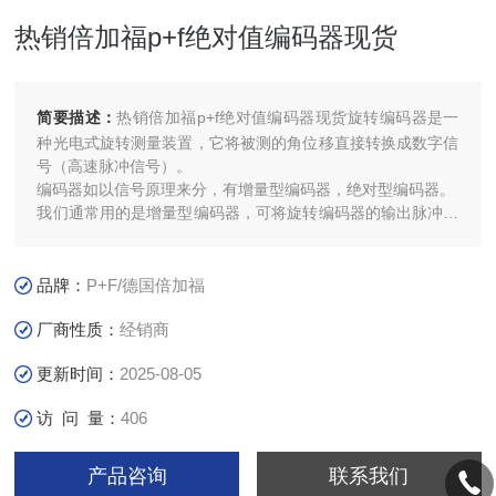
热销倍加福p+f绝对值编码器现货
简要描述：
热销倍加福p+f绝对值编码器现货旋转编码器是一
种光电式旋转测量装置，它将被测的角位移直接转换成数字信
号（高速脉冲信号）。
编码器如以信号原理来分，有增量型编码器，绝对型编码器。
我们通常用的是增量型编码器，可将旋转编码器的输出脉冲信
号直接输入给PLC，利用PLC的高速计数器对其脉冲信号进行
计数，以获得测量结果。不同型号的旋转编码器，其输出脉冲
的相数也不同，有的旋转编码器输出A、B、Z三相脉冲，有的
品牌：
P+F/德国倍加福
厂商性质：
经销商
更新时间：
2025-08-05
访 问 量：
406
产品咨询
联系我们