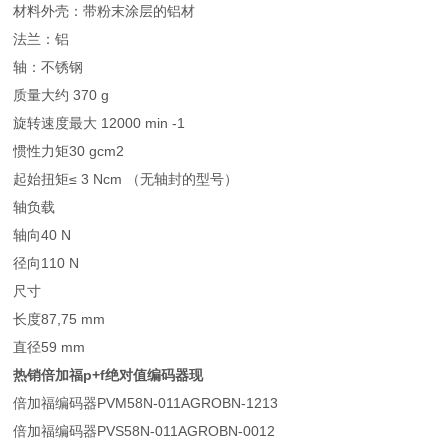
材料
外壳：带粉末涂层的铝材
法兰：铝
轴：不锈钢
质量
大约 370 g
旋转速度
最大 12000 min -1
惯性力矩
30 gcm2
起始扭矩
≤ 3 Ncm （无轴封的型号）
轴负载
轴向
40 N
径向
110 N
尺寸
长度
87,75 mm
直径
59 mm
热销倍加福p+f绝对值编码器现
倍加福编码器PVM58N-011AGROBN-1213
倍加福编码器PVS58N-011AGROBN-0012