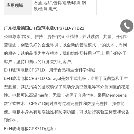
石油,地矿,包装/造纸/印刷,钢
应用领域
铁/金属,电气
广东批发德国E+H玻璃电极CPS71D-7TB21
公司尊崇“踏实、拼搏、责任"的企业精神，并以诚信、共赢、开创经
营理念，创造良好的企业环境，以全新的管理模式，*的技术，周到
的服务，越的品质为生存根本，我们始终坚持用户至上 用心服务于
客户，坚持用自己的服务去打动客户。
E+H玻璃电极CPS71D，用于食品和生命科学领域
E+H玻璃电极CPS71D Ceragel是数字式电极，专用于无菌型和卫生
型测量。其抗污染的凝胶确保了流动介质或低电导率介质测量的稳定
性。电极可以高温mie菌、无毒，确保了介质**性。采用Memosens
数字式技术，CPS71D同时具有过程完整性和数据完整性，操作简
便。电极本身具有耐腐蚀性和防潮功能，可以进行实验室标定和设备
预维护。
E+H玻璃电极CPS71D优势：