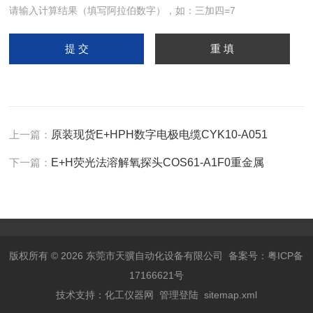
请输入计算结果（填写阿拉伯数字），如：三加四=7
上一篇：
原装现货E+HPH数字电极电缆CYK10-A051
下一篇：
E+H荧光法溶解氧探头COS61-A1F0重金属
版权所有 © 2026 东莞市天骥自动化设备有限公司
备案号：粤ICP备
17166621号
技术支持：
化工仪器网
管理登陆
sitemap.xml