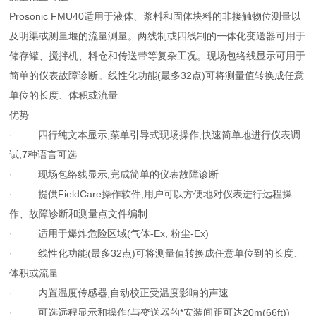
Prosonic FMU40适用于液体、浆料和固体块料的非接触物位测量以
及明渠或测量堰的流量测量。两线制或四线制的一体化变送器可用于
储存罐、搅拌机、料仓和传送带等复杂工况。现场包络线显示可用于
简单的仪表故障诊断。线性化功能(最多32点)可将测量值转换成任意
单位的长度、体积或流量
优势
· 四行纯文本显示,菜单引导式现场操作,快速简单地进行仪表调
试,7种语言可选
· 现场包络线显示,完成简单的仪表故障诊断
· 提供FieldCare操作软件,用户可以方便地对仪表进行远程操
作、故障诊断和测量点文件编制
· 适用于爆炸危险区域(气体-Ex, 粉尘-Ex)
· 线性化功能(最多32点)可将测量值转换成任意单位到的长度、
体积或流量
· 内置温度传感器,自动校正受温度影响的声速
· 可选远程显示和操作(与变送器的*安装间距可达20m(66ft))