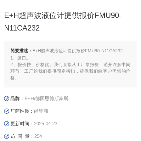
E+H超声波液位计提供报价FMU90-
N11CA232
简要描述：
E+H超声波液位计提供报价FMU90-N11CA232
1、进口。
2、报价快、价格优。我们直接从工厂拿报价，避开许多中间
环节，工厂给我们提供固定折扣，确保我们给客户优惠的价
格。
3.渠道广: 除了工厂，我们跟欧洲许多经销商有直接的业务关
系，使我们可以采购到由于保护代理而不能报价的品牌。
4.货期准: 接到订单后我们会及时跟厂家沟通，对于有变化的
品牌：
E+H/德国恩德斯豪斯
货期我们马上跟客户反馈。
厂商性质：
经销商
更新时间：
2025-04-23
访 问 量：
294