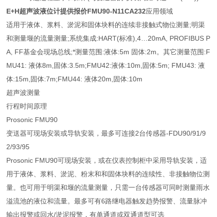
E+H超声波液位计提供报价FMU90-N11CA232
应用领域
适用于液体、浆料、淤泥和固体块料的连续非接触式物位测量;明渠
和测量堰的流量测量;系统集成:HART(标准),4…20mA, PROFIBUS P
A, FF基金会现场总线;*测量范围:液体:5m 固体:2m。其它测量范围:F
MU41: 液体8m,固体:3.5m;FMU42:液体:10m,固体:5m; FMU43: 液
体:15m,固体:7m;FMU44: 液体20m,固体:10m
超声波测量
行程时间原理
Prosonic FMU90
变送器可现场安装或导轨安装，最多可连接2台传感器-FDU90/91/9
2/93/95
Prosonic FMU90可现场安装，或在仪表控制柜中采用导轨安装，适
用于液体、浆料、淤泥、粉末和和固体块料的连续性、非接触物位测
量。也可用于明渠和堰的流量测量，只需一台传感器可同时测量雨水
溢流池的液位和流量。最多可有6路继电器触发趋势报警、流量脉冲
输出报警或回水/淤泥报警，有单通道或双通道型可选