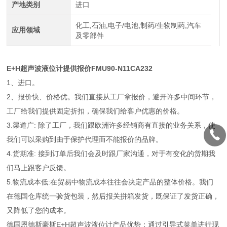
产地类别
进口
化工,石油,电子/电池,制药/生物制药,汽车
应用领域
及零部件
E+H超声波液位计提供报价FMU90-N11CA232
1、进口。
2、报价快、价格优。我们直接从工厂拿报价，避开许多中间环节，
工厂给我们提供固定折扣，确保我们给客户优惠的价格。
3.渠道广: 除了工厂，我们跟欧洲许多经销商有直接的业务关系，使
我们可以采购到由于保护代理而不能报价的品牌。
4.货期准: 接到订单后我们会及时跟厂家沟通，对于有变化的货期我
们马上跟客户反馈。
5.物流成本低:在贸易中物流成本往往会决定产品的整体价格。我们
在德国仓库统一验货包装，然后报关拼箱发货，既保证了发货正确，
又降低了您的成本。
德国恩德斯豪斯E+H超声波液位计产品优势：通过引导式菜单进行现