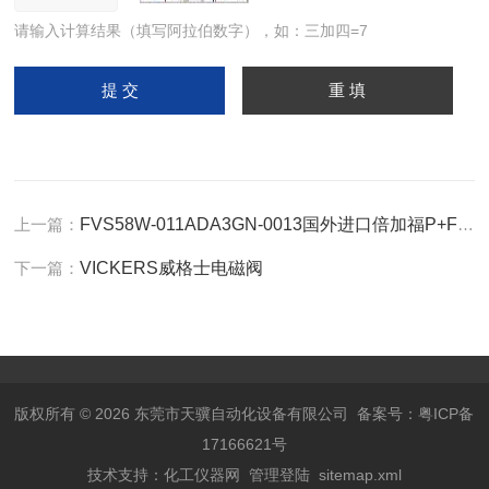
请输入计算结果（填写阿拉伯数字），如：三加四=7
上一篇：
FVS58W-011ADA3GN-0013国外进口倍加福P+F单圈绝对值编码器
下一篇：
VICKERS威格士电磁阀
版权所有 © 2026 东莞市天骥自动化设备有限公司
备案号：粤ICP备
17166621号
技术支持：
化工仪器网
管理登陆
sitemap.xml