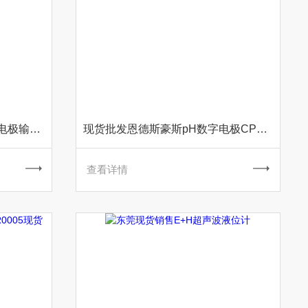
E+HCPS441D-72B21电导率电极输出信号数字型
现货批发恩德斯豪斯pH数字电极CPS11D-7BT2G
查看详情