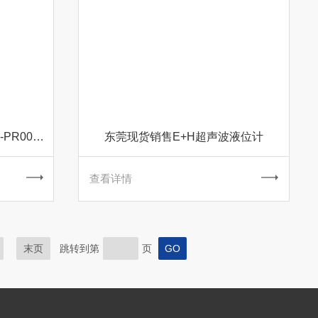
德国E+HORP变送器CPM253-PR0005现货库存
东莞现货销售E+H超声波液位计
查看详情
末页
跳转到第
页